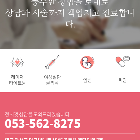
풍부한 경험을 토대로
상담과 시술까지 책임지고 진료합니
다.
레이저
여성질환
임신
피임
타이트닝
클리닉
정서껏 상담을 도와드리겠습니다.
053-562-8275