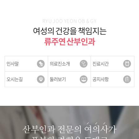
RYU JOO YEON OB & GY
여성의 건강을 책임지는
류주연 산부인과
인사말
의료진소개
진료시간
오시는길
둘러보기
공지사항
산부인과 전문의
여
의
사
가